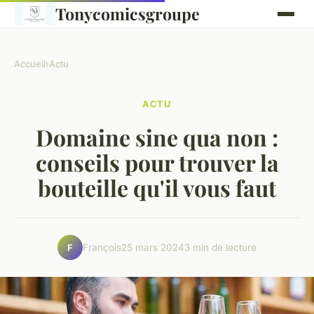
Tonycomicsgroupe
Accueil
›
Actu
ACTU
Domaine sine qua non :
conseils pour trouver la
bouteille qu'il vous faut
François
25 mars 2024
3 min de lecture
F